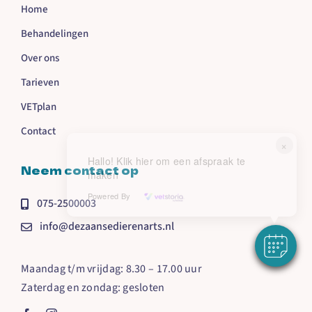
Home
Behandelingen
Over ons
Tarieven
VETplan
Contact
×
Hallo! Klik hier om een afspraak te
Neem contact op
maken
Powered By
075-2500003
info@dezaansedierenarts.nl
Maandag t/m vrijdag: 8.30 – 17.00 uur
Zaterdag en zondag: gesloten