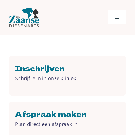
Skip
to
Toggle
content
Navigatio
Home
Behandelingen
Inschrijven
Schrijf je in in onze kliniek
Over ons
Tarieven
Afspraak maken
VETplan
Plan direct een afspraak in