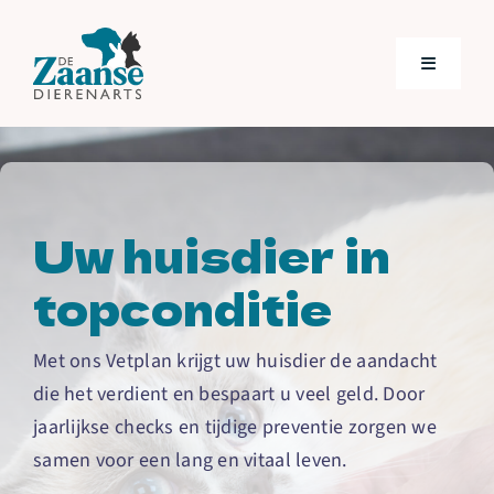
Skip
to
Toggle
content
Navigatio
Home
Behandelingen
Uw huisdier in
topconditie
Over ons
Met ons Vetplan krijgt uw huisdier de aandacht
Tarieven
die het verdient en bespaart u veel geld. Door
jaarlijkse checks en tijdige preventie zorgen we
VETplan
samen voor een lang en vitaal leven.